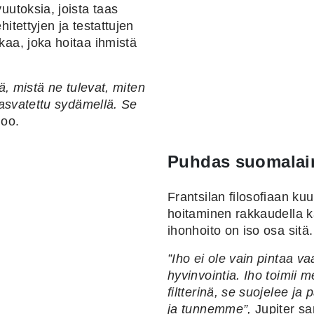
uutoksia, joista taas
itettyjen ja testattujen
kaa, joka hoitaa ihmistä
ää, mistä ne tulevat, miten
 kasvatettu sydämellä. Se
noo.
Puhdas suomalai
Frantsilan filosofiaan ku
hoitaminen rakkaudella k
ihonhoito on iso osa sitä
”Iho ei ole vain pintaa v
hyvinvointia. Iho toimii
filtterinä, se suojele
e ja 
ja tunnemme”,
Jupiter s