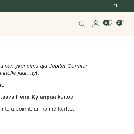
EN
When autocomplete resul
0
0
utilan yksi omistaja Jupiter Cormier
holle juuri nyt.
iä.
astaava
Heini Kylänpää
kertoo.
intoja poimitaan kolme kertaa