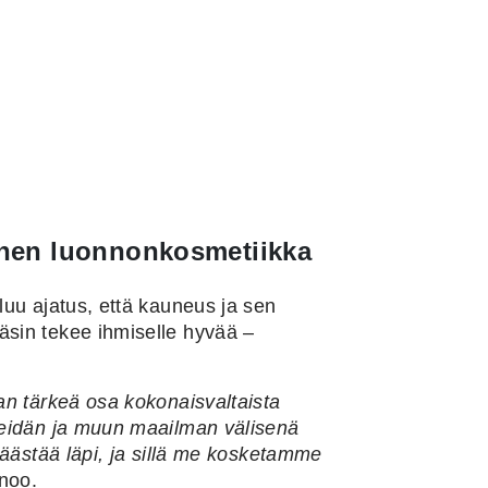
nen luonnonkosmetiikka
uluu ajatus, että kauneus ja sen
äsin tekee ihmiselle hyvää –
.
aan tärkeä osa kokonaisvaltaista
 meidän ja muun maailman välisenä
päästää läpi, ja sillä me kosketamme
anoo.