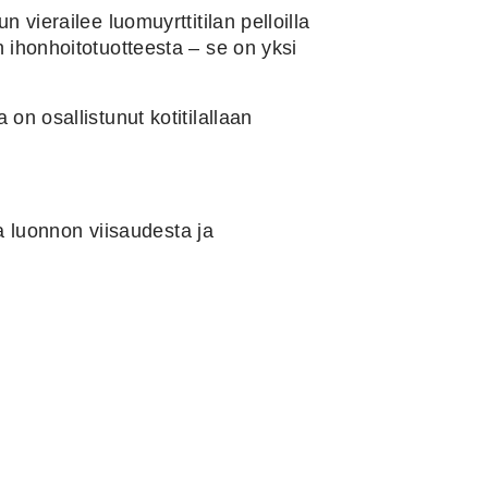
vierailee luomuyrttitilan pelloilla
an
ihonhoitotuotteesta
– se on yksi
a on osallistunut kotitilallaan
oa luonnon viisaudesta ja