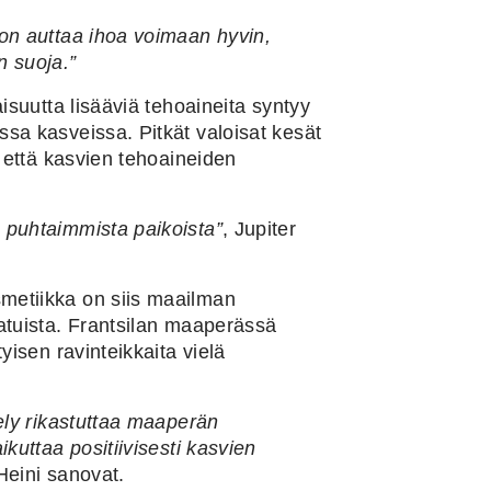
on auttaa ihoa voimaan hyvin,
en
suoja.
”
aisuutta lisääviä tehoaineita syntyy
sa kasveissa. Pitkät valoisat kesät
, että kasvien tehoaineiden
 puhtaimmista paikoista”
, Jupiter
etiikka on siis maailman
atuista. Frantsilan maaperässä
yisen ravinteikkaita vielä
ely rikastuttaa maaperän
ikuttaa positiivisesti kasvien
 Heini sanovat.