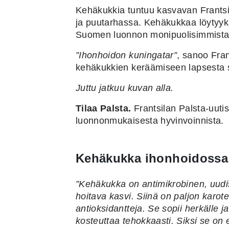
Kehäkukkia tuntuu kasvavan Frantsila
ja puutarhassa. Kehäkukkaa löytyyki
Suomen luonnon monipuolisimmista i
”Ihonhoidon kuningatar”
, sanoo Fran
kehäkukkien keräämiseen lapsesta 
Juttu jatkuu kuvan alla.
Tilaa Palsta.
Frantsilan Palsta-uutis
luonnonmukaisesta hyvinvoinnista.
Kehäkukka ihonhoidossa
”Kehäkukka on antimikrobinen, uudi
hoitava kasvi. Siinä on paljon karot
antioksidantteja. Se sopii herkälle ja 
kosteuttaa tehokkaasti. Siksi se on 