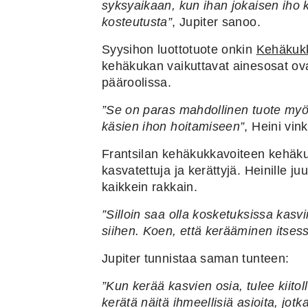
syksyaikaan, kun ihan jokaisen ih
kosteutusta”
, Jupiter sanoo.
Syysihon luottotuote onkin
Kehäkuk
kehäkukan vaikuttavat ainesosat ov
pääroolissa.
”Se on paras mahdollinen tuote myös
käsien ihon hoitamiseen”
, Heini vin
Frantsilan kehäkukkavoiteen kehäkuk
kasvatettuja ja kerättyjä. Heinille j
kaikkein rakkain.
”Silloin saa olla kosketuksissa kas
siihen. Koen, että kerääminen itses
Jupiter tunnistaa saman tunteen:
”Kun kerää kasvien osia, tulee kiito
kerätä näitä ihmeellisiä asioita, jot