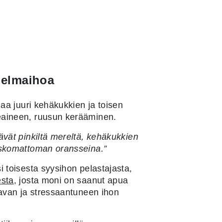
gelmaihoa
naa juuri kehäkukkien ja toisen
eaineen, ruusun kerääminen.
ävät pinkiltä mereltä, kehäkukkien
uskomattoman oransseina.”
 toisesta syysihon pelastajasta,
esta
, josta moni on saanut apua
tavan ja stressaantuneen ihon