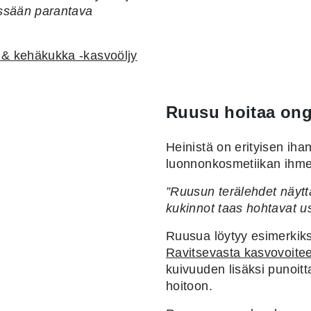
sessään parantava
 & kehäkukka -kasvoöljy
Ruusu hoitaa on
Heinistä on erityisen iha
luonnonkosmetiikan ihm
”Ruusun terälehdet näytt
kukinnot taas hohtavat 
Ruusua löytyy esimerkiksi
Ravitsevasta kasvovoite
kuivuuden lisäksi punoit
hoitoon.