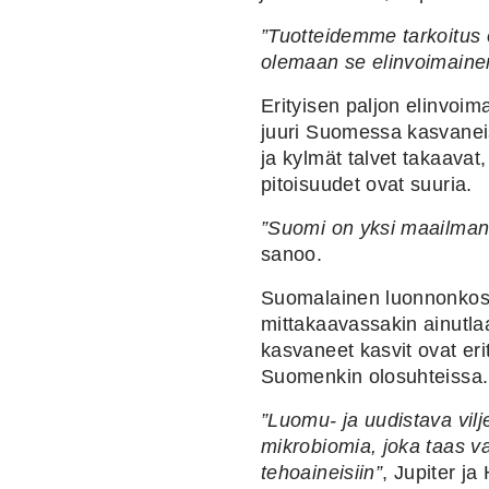
”Tuotteidemme tarkoitus 
olemaan se elinvoimain
Erityisen paljon elinvoim
juuri Suomessa kasvaneis
ja kylmät talvet takaavat
pitoisuudet ovat suuria.
”Suomi on yksi maailman
sanoo.
Suomalainen luonnonkosm
mittakaavassakin ainutla
kasvaneet kasvit ovat erit
Suomenkin olosuhteissa.
”Luomu- ja uudistava vilj
mikrobiomia,
joka taas va
tehoaineisiin
”
, Jupiter ja