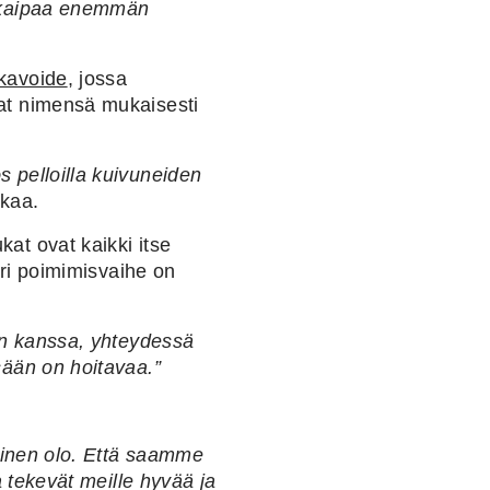
o kaipaa enemmän
kavoide
, jossa
at nimensä mukaisesti
 pelloilla kuivuneiden
kkaa.
at ovat kaikki itse
uuri poimimisvaihe on
vin kanssa, yhteydessä
sään on hoitavaa.”
llinen olo. Että saamme
ka tekevät meille hyvää ja