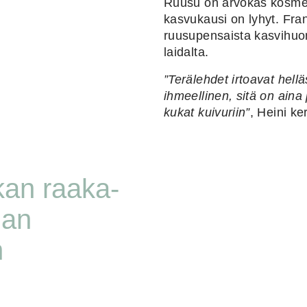
Ruusu on arvokas kosmeti
kasvukausi on lyhyt. Fra
ruusupensaista kasvihuo
laidalta.
”Terälehdet irtoavat hell
ihmeellinen, sitä on aina
kukat kuivuriin”
, Heini ke
kan raaka-
an 
 