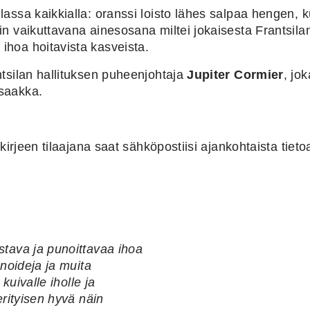
ssa kaikkialla: oranssi loisto lähes salpaa hengen, kun 
n vaikuttavana ainesosana miltei jokaisesta Frantsil
hoa hoitavista kasveista.
tsilan hallituksen puheenjohtaja
Jupiter Cormier
, jok
saakka.
kirjeen tilaajana saat sähköpostiisi ajankohtaista tiet
stava ja
punoittavaa ihoa
enoideja ja
muita
kuivalle iholle ja
erityisen hyvä näin