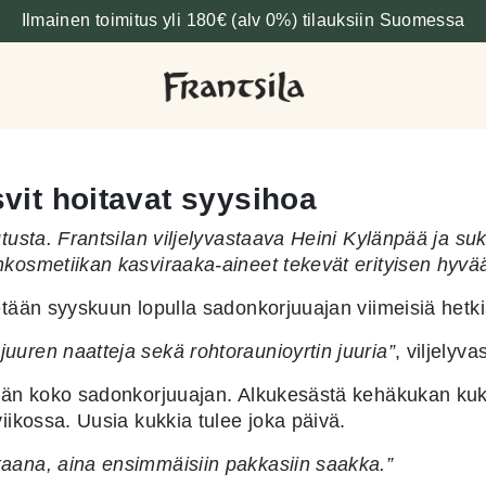
Ilmainen toimitus yli 180€ (alv 0%) tilauksiin Suomessa
it hoitavat syysihoa
tusta. Frantsilan viljelyvastaava Heini Kylänpää ja suk
osmetiikan kasviraaka-aineet tekevät erityisen hyvää i
etään syyskuun lopulla sadonkorjuuajan viimeisiä hetk
uren naatteja sekä rohtoraunioyrtin juuria”
, viljelyv
tään koko sadonkorjuuajan. Alkukesästä kehäkukan kuk
iikossa. Uusia kukkia tulee joka päivä.
aana, aina ensimmäisiin pakkasiin saakka.”