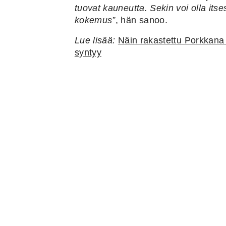
tuovat kauneutta. Sekin voi olla it
kokemus”
, hän sanoo.
Lue lisää:
Näin rakastettu Porkkana
syntyy