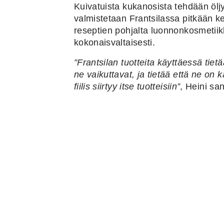
Kuivatuista kukanosista tehdään öljy
valmistetaan Frantsilassa pitkään keh
reseptien pohjalta luonnonkosmetiik
kokonaisvaltaisesti.
”Frantsilan tuotteita käyttäessä tiet
ne vaikuttavat, ja tietää että ne on
fiilis siirtyy itse tuotteisiin”
, Heini sa