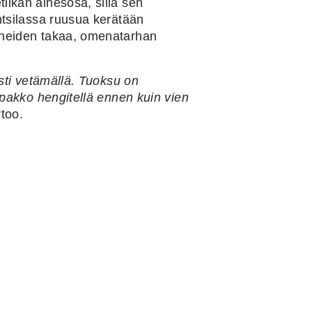
ikan ainesosa, sillä sen
ntsilassa ruusua kerätään
neiden takaa, omenatarhan
ästi vetämällä. Tuoksu on
 pakko hengitellä ennen kuin vien
rtoo.