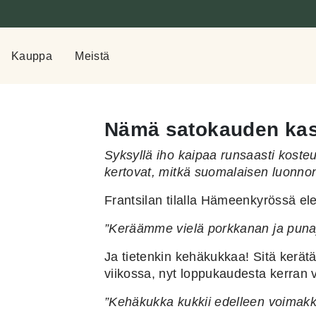
Kauppa
Meistä
Nämä satokauden kasv
Syksyllä iho kaipaa runsaasti kosteu
kertovat, mitkä suomalaisen luonnonk
Frantsilan tilalla Hämeenkyrössä el
”Keräämme vielä porkkanan ja punaju
Ja tietenkin kehäkukkaa! Sitä kerä
viikossa, nyt loppukaudesta kerran v
”Kehäkukka kukkii edelleen voimakk