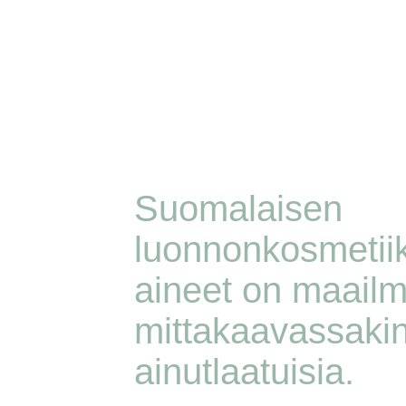
Suomalaisen 
luonnonkosmetii
aineet on maailm
mittakaavassakin
ainutlaatuisia.