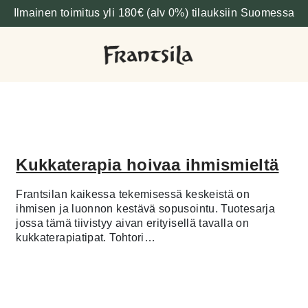
Ilmainen toimitus yli 180€ (alv 0%) tilauksiin Suomessa
Kukkaterapia hoivaa ihmismieltä
Frantsilan kaikessa tekemisessä keskeistä on
ihmisen ja luonnon kestävä sopusointu. Tuotesarja
jossa tämä tiivistyy aivan erityisellä tavalla on
kukkaterapiatipat. Tohtori…