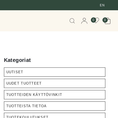
EN
When autocomplete resul
0
0
Kategoriat
UUTISET
UUDET TUOTTEET
TUOTTEIDEN KÄYTTÖVINKIT
TUOTTEISTA TIETOA
TUOTEKOULUTUKSET