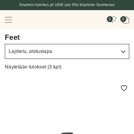
Ilmainen toimitus yli 180€ (alv 0%) tilauksiin Suomessa
0
0
Feet
Näytetään tulokset (3 kpl)