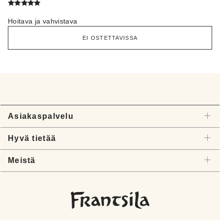
Arvostelu
tuotteesta:
Hoitava ja vahvistava
4.78
/ 5
EI OSTETTAVISSA
Asiakaspalvelu
Hyvä tietää
Meistä