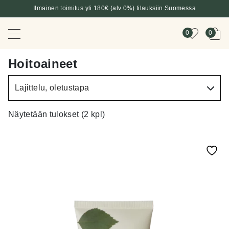
Ilmainen toimitus yli 180€ (alv 0%) tilauksiin Suomessa
0
0
Hoitoaineet
Näytetään tulokset (2 kpl)