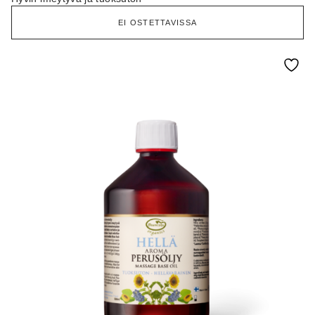
5.00
/ 5
EI OSTETTAVISSA