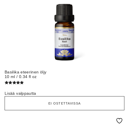
Basilika eteerinen öljy
10 ml / 0.34 fl oz
Arvostelu
tuotteesta:
Lisää valppautta
5.00
/ 5
EI OSTETTAVISSA