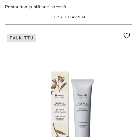
Arvostelu
tuotteesta:
Rentouttaa ja hillitsee stressiä
5.00
/ 5
EI OSTETTAVISSA
PALKITTU