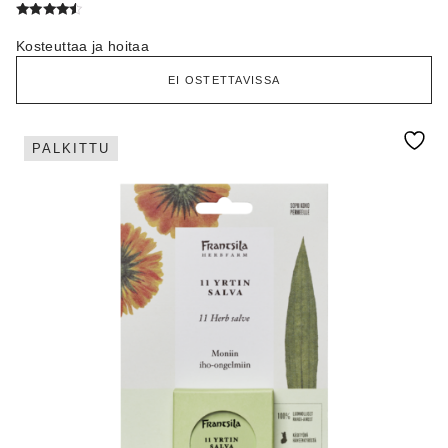
Arvostelu
tuotteesta:
Kosteuttaa ja hoitaa
4.33
/ 5
EI OSTETTAVISSA
PALKITTU