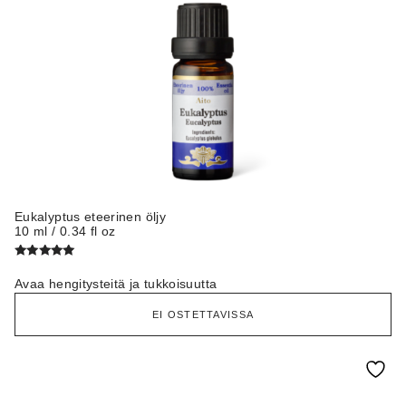
Eukalyptus eteerinen öljy
10 ml / 0.34 fl oz
Arvostelu
tuotteesta:
Avaa hengitysteitä ja tukkoisuutta
5.00
/ 5
EI OSTETTAVISSA