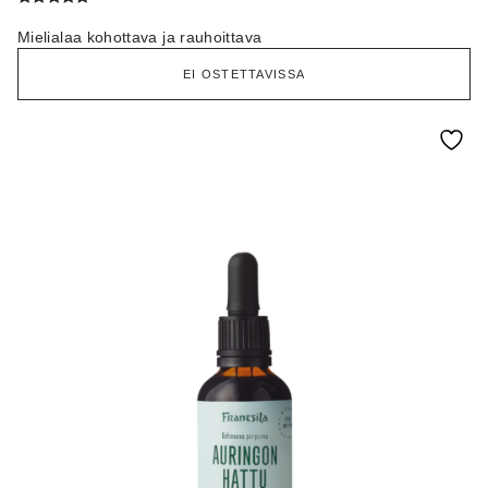
Arvostelu
tuotteesta:
Mielialaa kohottava ja rauhoittava
4.80
/ 5
EI OSTETTAVISSA