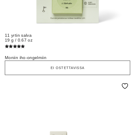
11 yrtin salva
19 g / 0.67 oz
Arvostelu
tuotteesta:
Moniin iho-ongelmiin
5.00
/ 5
EI OSTETTAVISSA