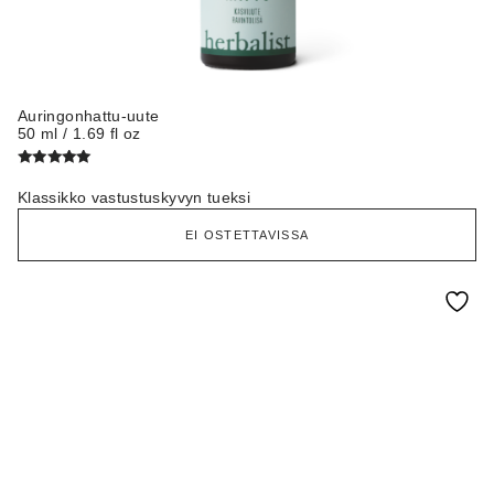
Auringonhattu-uute
50 ml / 1.69 fl oz
Arvostelu
tuotteesta:
Klassikko vastustuskyvyn tueksi
5.00
/ 5
EI OSTETTAVISSA