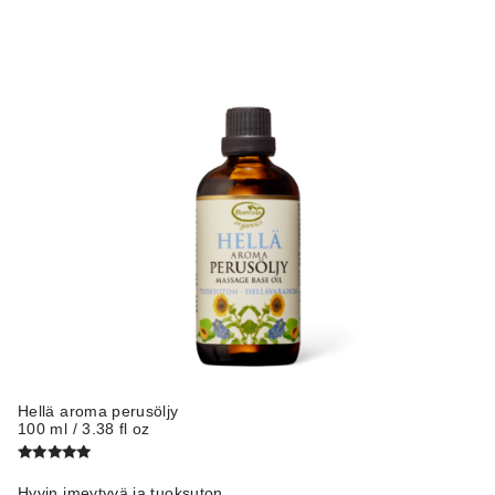
Hellä aroma perusöljy
100 ml / 3.38 fl oz
Arvostelu
tuotteesta:
Hyvin imeytyvä ja tuoksuton