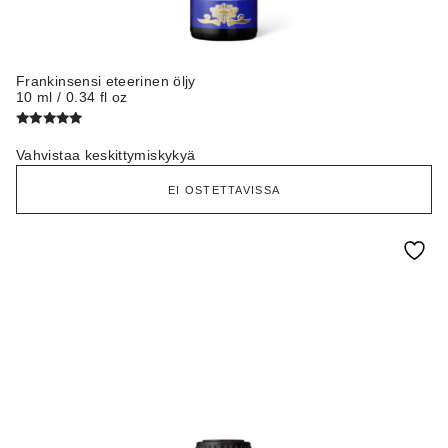
Frankinsensi eteerinen öljy
10 ml / 0.34 fl oz
Arvostelu
tuotteesta:
Vahvistaa keskittymiskykyä
5.00
/ 5
EI OSTETTAVISSA