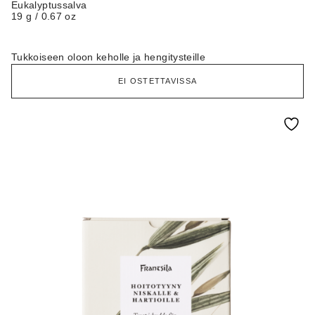
Eukalyptussalva
19 g / 0.67 oz
Tukkoiseen oloon keholle ja hengitysteille
EI OSTETTAVISSA