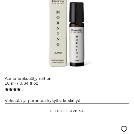
Aamu tuoksuöljy roll-on
10 ml / 0,34 fl oz
Arvostelu
tuotteesta:
Virkistää ja parantaa kykyäsi keskittyä
4.00
/ 5
EI OSTETTAVISSA