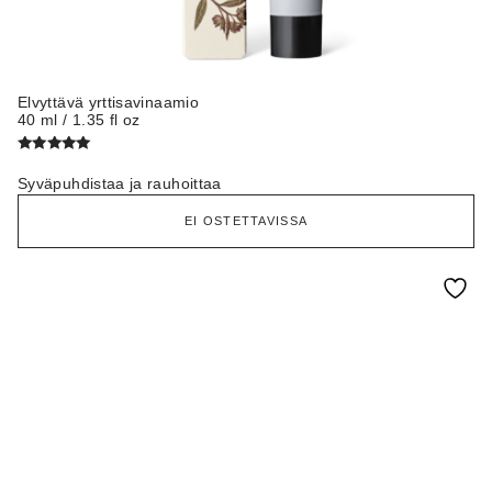
Elvyttävä yrttisavinaamio
40 ml / 1.35 fl oz
Arvostelu
tuotteesta:
Syväpuhdistaa ja rauhoittaa
5.00
/ 5
EI OSTETTAVISSA