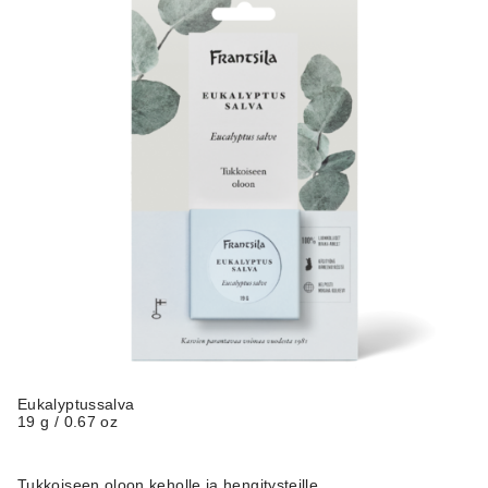
Eukalyptussalva
19 g / 0.67 oz
Tukkoiseen oloon keholle ja hengitysteille