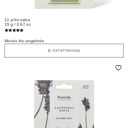
11 yrtin salva
19 g / 0.67 oz
Arvostelu
tuotteesta:
Moniin iho-ongelmiin
5.00
/ 5
EI OSTETTAVISSA