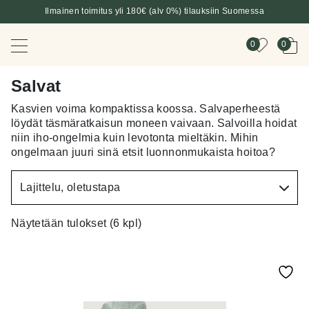
Ilmainen toimitus yli 180€ (alv 0%) tilauksiin Suomessa
0
0
Salvat
Kasvien voima kompaktissa koossa. Salvaperheestä
löydät täsmäratkaisun moneen vaivaan. Salvoilla hoidat
niin iho-ongelmia kuin levotonta mieltäkin. Mihin
ongelmaan juuri sinä etsit luonnonmukaista hoitoa?
Näytetään tulokset (6 kpl)