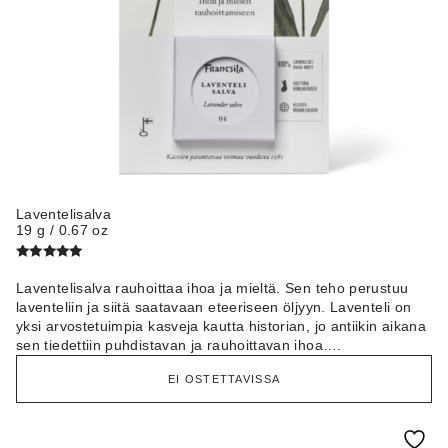
Laventelisalva
19 g / 0.67 oz
Arvostelu
tuotteesta:
Laventelisalva rauhoittaa ihoa ja mieltä. Sen teho perustuu
5.00
/ 5
laventeliin ja siitä saatavaan eteeriseen öljyyn. Laventeli on
yksi arvostetuimpia kasveja kautta historian, jo antiikin aikana
sen tiedettiin puhdistavan ja rauhoittavan ihoa….
EI OSTETTAVISSA