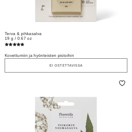
Terva & pihkasalva
19 g / 0.67 oz
Arvostelu
tuotteesta:
Kovettumiin ja hyönteisten pistoihin
4.75
/ 5
EI OSTETTAVISSA