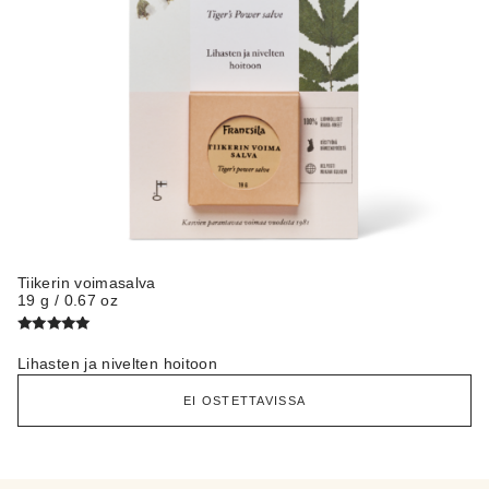
Tiikerin voimasalva
19 g / 0.67 oz
Arvostelu
tuotteesta:
Lihasten ja nivelten hoitoon
5.00
/ 5
EI OSTETTAVISSA