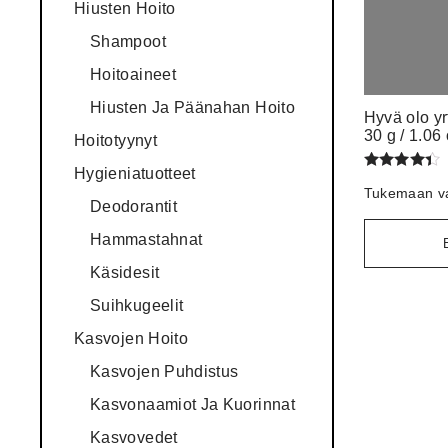
Hiusten Hoito
Shampoot
Hoitoaineet
Hiusten Ja Päänahan Hoito
Hyvä olo yr
30 g / 1.06
Hoitotyynyt
Hygieniatuotteet
Arvostelu
Tukemaan va
tuotteesta:
Deodorantit
/ 5
4.33
Hammastahnat
Käsidesit
Suihkugeelit
Kasvojen Hoito
Kasvojen Puhdistus
Kasvonaamiot Ja Kuorinnat
Kasvovedet