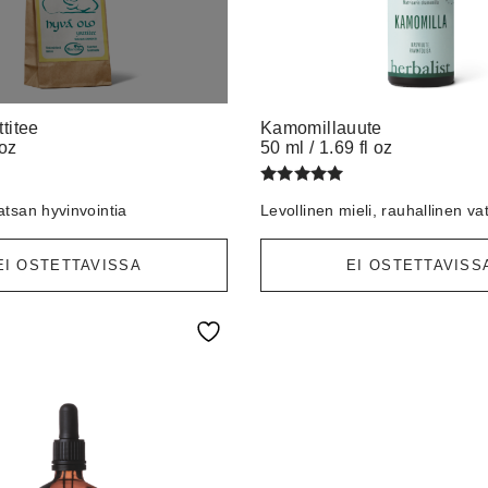
ttitee
Kamomillauute
 oz
50 ml / 1.69 fl oz
Arvostelu
tsan hyvinvointia
Levollinen mieli, rauhallinen va
tuotteesta:
/ 5
5.00
EI OSTETTAVISSA
EI OSTETTAVISS