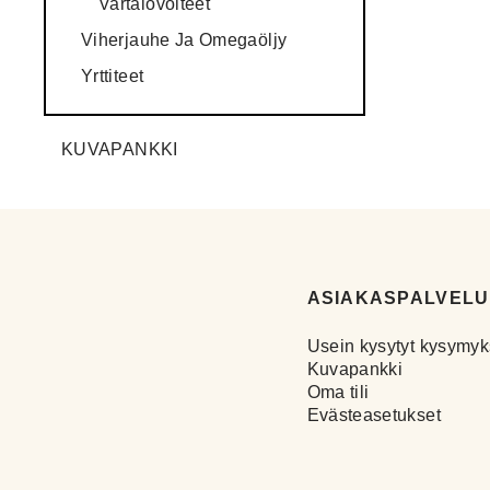
Vartalovoiteet
Viherjauhe Ja Omegaöljy
Yrttiteet
KUVAPANKKI
ASIAKASPALVELU
Usein kysytyt kysymyk
Kuvapankki
Oma tili
Evästeasetukset