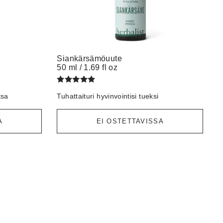
Siankärsämöuute
50 ml / 1.69 fl oz
Arvostelu
tsa
Tuhattaituri
hyvinvointisi
tueksi
tuotteesta:
/ 5
5.00
A
EI OSTETTAVISSA