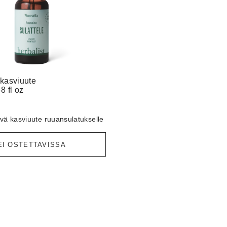
 kasviuute
8 fl oz
vä kasviuute ruuansulatukselle
EI OSTETTAVISSA