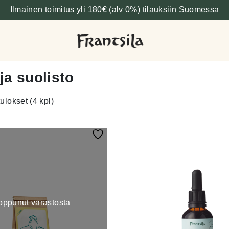
Ilmainen toimitus yli 180€ (alv 0%) tilauksiin Suomessa
ja suolisto
ulokset (4 kpl)
oppunut varastosta