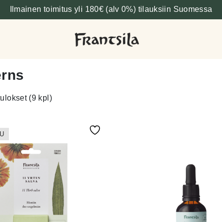
Ilmainen toimitus yli 180€ (alv 0%) tilauksiin Suomessa
rns
ulokset (9 kpl)
U