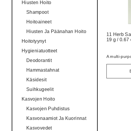
Hiusten Hoito
Shampoot
Hoitoaineet
Hiusten Ja Päänahan Hoito
11 Herb Sa
19 g / 0.67
Hoitotyynyt
Hygieniatuotteet
A multi-purp
Deodorantit
Hammastahnat
Käsidesit
Suihkugeelit
Kasvojen Hoito
Kasvojen Puhdistus
Kasvonaamiot Ja Kuorinnat
Kasvovedet