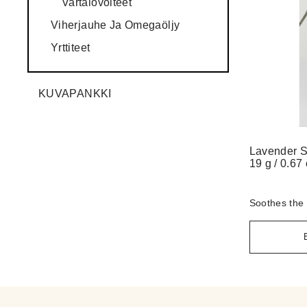
Vartalovoiteet
Viherjauhe Ja Omegaöljy
Yrttiteet
KUVAPANKKI
Lavender S
19 g / 0.67
Soothes the 