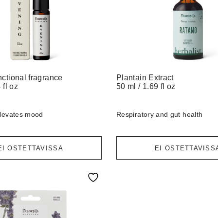
ctional fragrance
Plantain Extract
 fl oz
50 ml / 1.69 fl oz
levates mood
Respiratory and gut health
EI OSTETTAVISSA
EI OSTETTAVISS