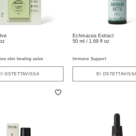
lve
Echinacea Extract
 oz
50 ml / 1.69 fl oz
ose skin healing salve
Immune Support
EI OSTETTAVISSA
EI OSTETTAVISS