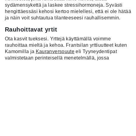
sydämensykettä ja laskee stressihormoneja. Syvästi
hengittäessäsi kehosi kertoo mielellesi, että ei ole hätää
ja näin voit suhtautua tilanteeseesi rauhallisemmin.
Rauhoittavat yrtit
Ota kasvit tueksesi. Yrttejä käyttämällä voimme
rauhoittaa mieltä ja kehoa. Frantsilan yrttiuutteet kuten
Kamomilla ja
Kauranversouute
eli Tyyneydentipat
valmistetaan perinteisellä menetelmällä, jossa
luomuviljeltyjen kasvien bioaktiiviset
tehoaineet uuttuvat miedossa lämmössä viikkojen ajan
luomualkoholiin. Kamomilla -ja Kauranversouute ovat
hyvin imeytyvässä muodossa ja niitä nautitaan
kuuriluontoisesti parhaan tuloksen saavuttamiseksi.
Nauti päivittäin 3-5 kertaa päivässä 15-20 tippaa veteen
sekoitettuna. Lapsille uutteita annetaan tippa per
ikävuosi, ja alkoholin haihduttamiseksi, uute voidaan
sekoittaa kuumaan veteen. Myös Unilintu-uute on
tehokas tukituote nukahtamisvaikeuksista kärsiville.
Rentouttava lämpö