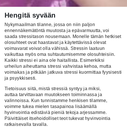
Hengitä syvään
Nykymaailman tilanne, jossa on niin paljon
ennennäkemätöntä muutosta ja epävarmuutta, voi
saada stressitason nousemaan. Monelle tämän hetkiset
olosuhteet ovat haastavat ja käytettävissä olevat
voimavarat voivat olla vähissä. Stressin laatuun
vaikuttaa myös oma suhtautumisemme olosuhteisiin.
Kaikki stressi ei aina ole haitallista. Esimerkiksi
urheilun aiheuttama stressi vahvistaa kehoa, mutta
voimakas ja pitkään jatkuva stressi kuormittaa fyysisesti
ja psyykkisesti.
Tietoisuus siitä, mistä stressiä syntyy ja miksi,
auttaa tarvittavaan muutokseen toiminnassa ja
valinnoissa. Kun tunnistamme henkisen tilamme,
voimme tukea mielen tasapainoa lisäämällä
hyvinvointia edistäviä pieniä tekoja arjessamme.
Päivittäiset itsehoidolliset teot tukevat hyvinvointia
ratkaisevalla tavalla.