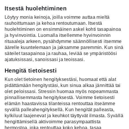
Itsestä huolehtiminen
Löytyy monia keinoja, joilla voimme auttaa mieltä
rauhoittumaan ja kehoa rentoutumaan. Itsestä
huolehtiminen on ensimmäinen askel kohti tasapainoa
ja hyvinvointia. Luomalla itsellemme hyvinvoinnin
rituaaleja arkeen, pysähdymme säännöllisesti itsemme
äärelle kuuntelemaan ja jaksamme paremmin. Kun sinä
säteilet tasapainoa ja rauhaa, leviää se ympäristöösi
ajatuksissasi, sanoissasi ja teoissasi.
Hengitä tietoisesti
Kun olet tietoinen hengityksestäsi, huomaat että alat
pidättämään hengitystäsi, kun sinua alkaa jännittää tai
olet peloissasi. Stressin huomaa myös nopeammasta
pinnallisemmasta hengityksestä. Voimme tietoisesti
elämän haastavissa tilanteissa rentouttaa itseämme
syvällä palleahengityksellä. Kun hengität palleasta,
kylkiluut laajenevat ja keuhkot täyttyvät ilmasta. Syvällä
hengittämisellä aktivoimme parasympaattista
hermostoa, joka rentouttaa koko kehoa, tasaa