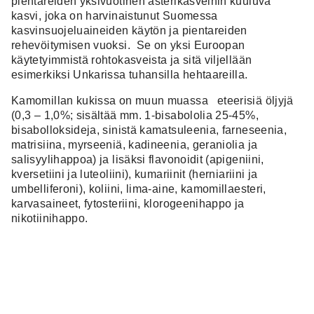
pientareiden yksivuotinen asterikasveihin kuuluva
kasvi, joka on harvinaistunut Suomessa
kasvinsuojeluaineiden käytön ja pientareiden
rehevöitymisen vuoksi. Se on yksi Euroopan
käytetyimmistä rohtokasveista ja sitä viljellään
esimerkiksi Unkarissa tuhansilla hehtaareilla.
Kamomillan kukissa on muun muassa eteerisiä öljyjä
(0,3 – 1,0%; sisältää mm. 1-bisabololia 25-45%,
bisabolloksideja, sinistä kamatsuleenia, farneseenia,
matrisiina, myrseeniä, kadineenia, geraniolia ja
salisyylihappoa) ja lisäksi flavonoidit (apigeniini,
kversetiini ja luteoliini), kumariinit (herniariini ja
umbelliferoni), koliini, lima-aine, kamomillaesteri,
karvasaineet, fytosteriini, klorogeenihappo ja
nikotiinihappo.
Tämän Suomessa luonnonvaraisen kamomillan eli
saksalaisen kamomillan eteerinen öljy on sinistä
kamatsuleenipitoista öljyä, joka on antioksidatiivinen
vaikutukseltaan. Roomalaisen kamomillan eli
jalosauramon, Anthemis nobilis, öljyä arvostetaan