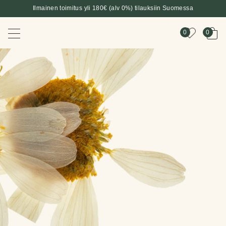
Ilmainen toimitus yli 180€ (alv 0%) tilauksiin Suomessa
0
0