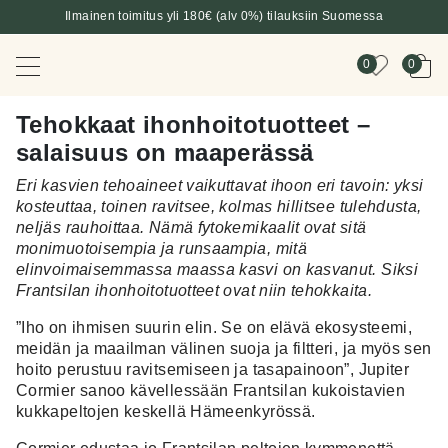
Ilmainen toimitus yli 180€ (alv 0%) tilauksiin Suomessa
0
0
Tehokkaat ihonhoitotuotteet –
salaisuus on maaperässä
Eri kasvien tehoaineet vaikuttavat ihoon eri tavoin: yksi
kosteuttaa, toinen ravitsee, kolmas hillitsee tulehdusta,
neljäs rauhoittaa. Nämä fytokemikaalit ovat sitä
monimuotoisempia ja runsaampia, mitä
elinvoimaisemmassa maassa kasvi on kasvanut. Siksi
Frantsilan ihonhoitotuotteet ovat niin tehokkaita.
”Iho on ihmisen suurin elin. Se on elävä ekosysteemi,
meidän ja maailman välinen suoja ja filtteri, ja myös sen
hoito perustuu ravitsemiseen ja tasapainoon”, Jupiter
Cormier sanoo kävellessään Frantsilan kukoistavien
kukkapeltojen keskellä Hämeenkyrössä.