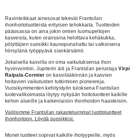
Ravinteikkaat ainesosat tekevät Frantsilan
ihonhoitotuotteista erityisen tehokkaita. Tuotteiden
pääosassa on aina jokin omien luomupeltojen
kasveista, kuten oranssina helottava kehäkukka,
pölyttäjien suosikki kaunopunahattu tai valkoisena
hörsylänä ryöppyävä siankärsämö.
Jokaisella kasvilla on oma vaikutuksensa ihon
hyvinvointiin. Jupiterin äiti ja Frantsilan perustaja
Virpi
Raipala-Cormier
on kasvilääkinnän ja kasvien
hoitavien vaikutusten tutkimisen pioneereja.
Vuosikymmenten kehitystyön tuloksena Frantsilan
tuotevalikoimasta löytyy nykyään hoitotuotteet kaikille
kehon alueille ja kaikenlaisiin ihonhoidon haasteisiin.
Valitsimme Frantsilan rakastetuimmat luottotuotteet
ihonhoitoon. Löydä suosikkisi.
Monet tuotteet sopivat kaikille ihotyypeille, myös