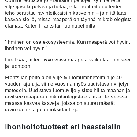
Cormier edustaa jo Frantsilan peltojen kymmenettä
viljelijäsukupolvea ja tietää, että ihonhoitotuotteiden
teho perustuu ravinteikkaisiin kasveihin – ja niitä taas
kasvaa siellä, missä maaperä on täynnä mikrobiologista
elämää. Kuten Frantsilan luomupelloilla.
”Ihminen on osa ekosysteemiä. Kun maaperä voi hyvin,
ihminen voi hyvin.”
Lue lisää, miten hyvinvoiva maaperä vaikuttaa ihmiseen
ja luontoon.
Frantsilan peltoja on viljelty luomumenetelmin jo 40
vuoden ajan, ja viime vuosina myös uudistavan viljelyn
metodein. Uudistava luomuviljely sitoo hiiltä maahan ja
ravitsee maaperän mikrobiologista elämää. Terveessä
maassa kasvaa kasveja, joissa on suuret määrät
ravintoaineita ja antioksidantteja.
Ihonhoitotuotteet eri haasteisiin