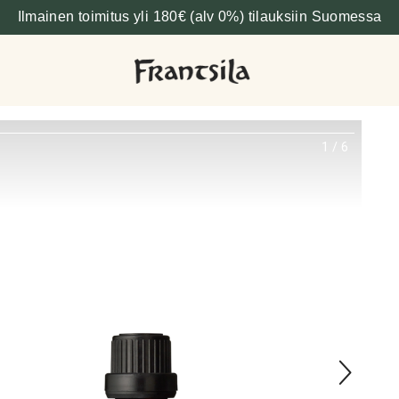
Ilmainen toimitus yli 180€ (alv 0%) tilauksiin Suomessa
1
/
6