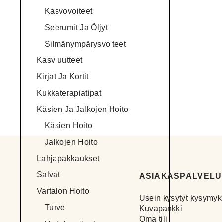
Kasvovoiteet
Seerumit Ja Öljyt
Silmänympärysvoiteet
Kasviuutteet
Kirjat Ja Kortit
Kukkaterapiatipat
Käsien Ja Jalkojen Hoito
Käsien Hoito
Jalkojen Hoito
Lahjapakkaukset
Salvat
ASIAKASPALVELU
Vartalon Hoito
Usein kysytyt kysymyk
Turve
Kuvapankki
Oma tili