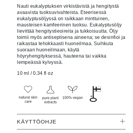
5:stä
perustuen
Nauti eukalyptuksen virkistävistä ja hengitystä
asiakkaan
avaavista tuoksuvivahteista. Eteerisessä
arvotukseen.
eukalyptusöljyssä on raikkaan minttuinen,
mausteisen kamfeerinen tuoksu. Eukalyptusöljy
lievittää hengitystieoireita ja tukkoisuutta. Öljy
toimii myös antiseptisena aineena; se desinfioi ja
raikastaa tehokkaasti huoneilmaa. Suihkuta
suoraan huoneilmaan, käytä
höyryhengityksessä, hauteena tai vaikka
lempeässä kylvyssä.
10 ml / 0.34 fl oz
natural skin
100% vegan
pure plant
care
extracts
KÄYTTÖOHJE