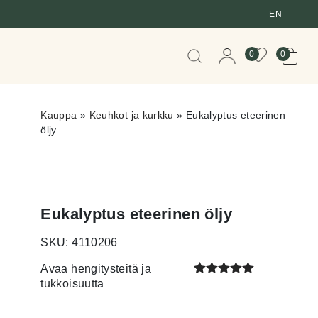
EN
When autocomplete resul
0
0
Kauppa
»
Keuhkot ja kurkku
»
Eukalyptus eteerinen
öljy
Eukalyptus eteerinen öljy
SKU: 4110206
Avaa hengitysteitä ja
tukkoisuutta
Arvio
1
5.00