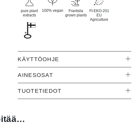
100% vegan
pure plant
Frantsila
FI-EKO-201
extracts
grown plants
EU
Agriculture
KÄYTTÖOHJE
AINESOSAT
TUOTETIEDOT
pitää…