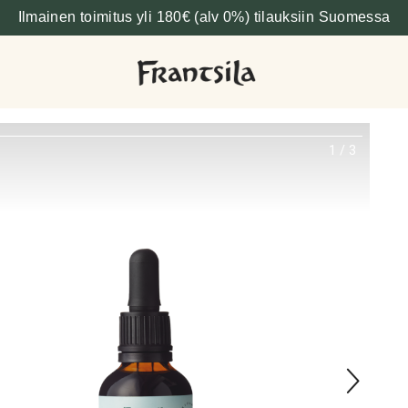
Ilmainen toimitus yli 180€ (alv 0%) tilauksiin Suomessa
1
/
3