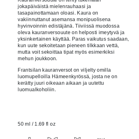
asiakkaan
jokapäiväistä mielenrauhaasi ja
arvotukseen.
tasapainottamaan oloasi. Kaura on
vakiinnuttanut asemansa monipuolisena
hyvinvoinnin edistäjänä. Tiiviissä muodossa
oleva kauranversouute on helposti imeytyvä ja
yksinkertainen käyttää. Paras vaikutus saadaan,
kun uute sekoitetaan pieneen tilkkaan vettä,
mutta voit sekoittaa tipat myös esimerkiksi
mehun joukkoon.
Frantsilan kauranversot on viljelty omilla
luomupelloilla Hämeenkyrössä, josta ne on
kerätty juuri oikeaan aikaan ja uutettu
luomualkoholiin.
50 ml / 1.69 fl oz