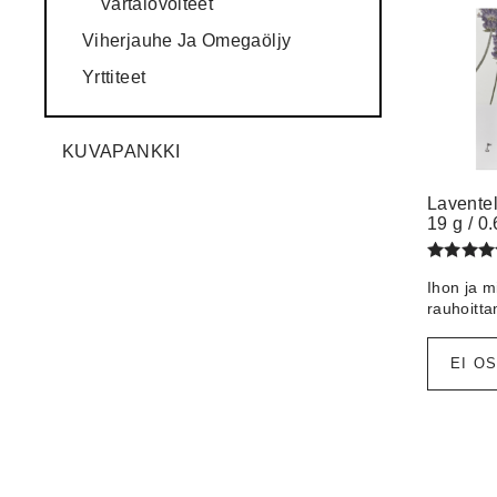
Vartalovoiteet
Viherjauhe Ja Omegaöljy
Yrttiteet
KUVAPANKKI
Laventel
19 g / 0
Arvostel
Ihon ja m
tuotteest
/ 5
5.00
rauhoitt
EI O