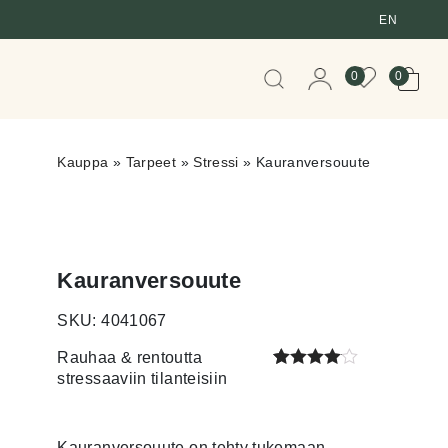
EN
When autocomplete resul
0
0
Kauppa
»
Tarpeet
»
Stressi
»
Kauranversouute
Kauranversouute
SKU: 4041067
Rauhaa & rentoutta
stressaaviin tilanteisiin
Arvio
1
4.00
5:stä
perustuen
Kauranversouute on tehty tukemaan