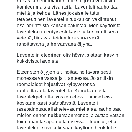
raikas ja hedelmäinen tuoksu, josta voi aistia
asiakkaan
kamfeerimaisia vivahteita. Laventeli rauhoittaa
arvotukseen.
mieltä ja kehoa. Lähes jokaiselle tuttu
terapeuttinen laventelin tuoksu on vakiintunut
osa perinteistä kansanlääkintää. Monikäyttöistä
laventelia on erityisesti käytetty kosmeettisena
vetenä, liinavaatteiden tuoksuna sekä
rahoittavana ja hoivaavana öljynä.
Laventelin eteerinen öljy höyrytislataan kasvin
kukkivista latvoista.
Eteeristen öljyjen äiti hoitaa hellävaraisesti
monessa vaivassa ja tilanteessa. Jo antiikin
roomalaiset hajustivat kylpyvetensä
rauhoittavalla laventelilla. Kerrotaan, että
laventelipelloilla työskentelevät ihmiset eivät
koskaan kärsi päänsärystä. Laventeli
tasapainottaa ailahtelevaa mielialaa, rauhoittaa
mielen ennen nukkumaanmenoa ja auttaa vatsan
toiminnan tasapainottamisessa. Huomioi, että
laventeli ei sovi jatkuvaan käyttöön henkilölle,