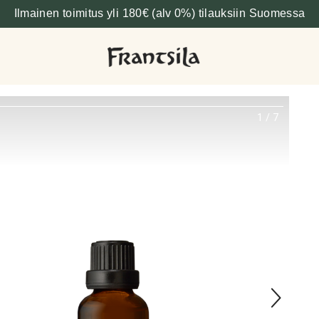
Ilmainen toimitus yli 180€ (alv 0%) tilauksiin Suomessa
1
/
7