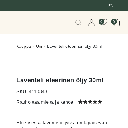
EN
When autocomplete resul
0
0
Kauppa
»
Uni
»
Laventeli eteerinen öljy 30ml
Laventeli eteerinen öljy 30ml
SKU: 4110343
Rauhoittaa mieltä ja kehoa
Arvio
1
5.00
5:stä
Eteerisessä laventeliöljyssä on läpäisevän
perustuen