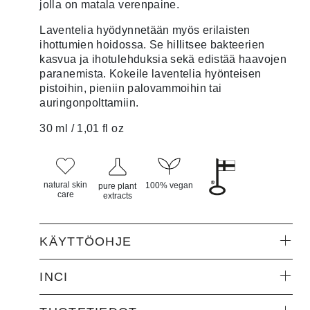
jolla on matala verenpaine.
Laventelia hyödynnetään myös erilaisten
ihottumien hoidossa. Se hillitsee bakteerien
kasvua ja ihotulehduksia sekä edistää haavojen
paranemista. Kokeile laventelia hyönteisen
pistoihin, pieniin palovammoihin tai
auringonpolttamiin.
30 ml / 1,01 fl oz
natural skin
100% vegan
pure plant
care
extracts
KÄYTTÖOHJE
INCI