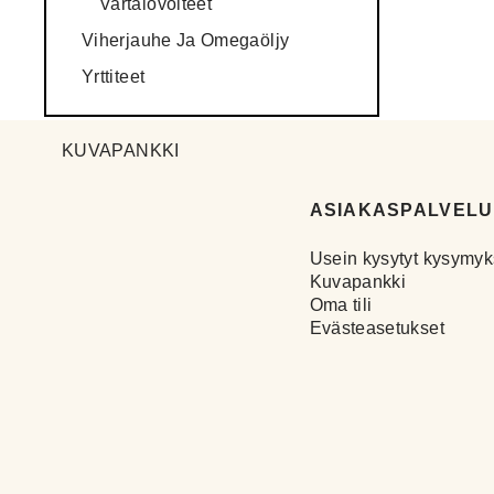
Vartalovoiteet
Viherjauhe Ja Omegaöljy
Yrttiteet
KUVAPANKKI
ASIAKASPALVELU
Usein kysytyt kysymyk
Kuvapankki
Oma tili
Evästeasetukset