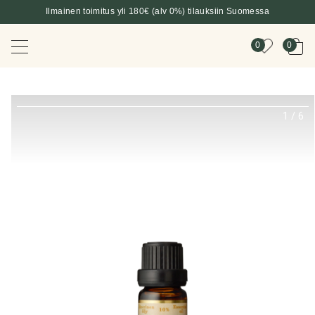
Ilmainen toimitus yli 180€ (alv 0%) tilauksiin Suomessa
0
0
1
/
6