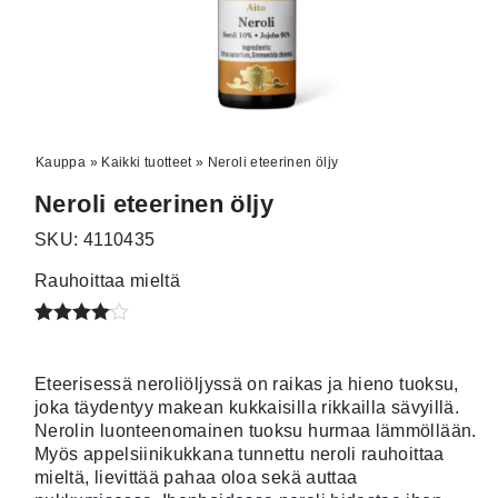
Kauppa
»
Kaikki tuotteet
»
Neroli eteerinen öljy
Neroli eteerinen öljy
SKU: 4110435
Rauhoittaa mieltä
Arvio
1
4.00
Eteerisessä neroliöljyssä on raikas ja hieno tuoksu,
5:stä
joka täydentyy makean kukkaisilla rikkailla sävyillä.
perustuen
asiakkaan
Nerolin luonteenomainen tuoksu hurmaa lämmöllään.
arvotukseen.
Myös appelsiinikukkana tunnettu neroli rauhoittaa
mieltä, lievittää pahaa oloa sekä auttaa