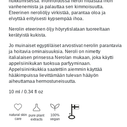
nukkumisessa. Ihonhoidossa neroli hidastaa ihon
vanhenemista ja palauttaa sen kimmoisuutta.
Eteerinen neroliöljy virkistää, parantaa oloa ja
elvyttää erityisesti kypsempää ihoa.
Nerolin eteerinen öljy höyrytislataan tuoreeltaan
kerätyistä kukista.
Jo muinaiset egyptiläiset arvostivat nerolin parantavia
ja hoitavia ominaisuuksia. Neroli on nimetty
italialaisen prinsessa Nerolan mukaan, joka käytti
appelsiinikukan tuoksua parfyyminaan.
Appelsiininkukkia saatettiin aiemmin käyttää
hääkimpuissa lievittämään tulevan hääyön
aiheuttamaa hermostuneisuutta.
10 ml / 0.34 fl oz
natural skin
100%
pure plant
care
vegan
extracts