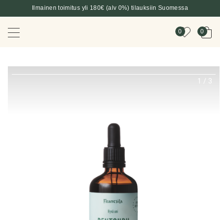
Ilmainen toimitus yli 180€ (alv 0%) tilauksiin Suomessa
0
0
1
/
3