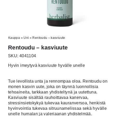
Kauppa
»
Uni
»
Rentoudu – kasviuute
Rentoudu – kasviuute
SKU: 4041104
Hyvin imeytyvä kasviuute hyvälle unelle
Tue levollista unta ja rennompaa oloa. Rentoudu on
monen kasvin uute, joka on täynnä luonnollisia
tehoaineita, tarkkaan yhdisteltynä ja uutettuna.
Kasviuute sisältää rauhoittavaa kanervaa,
stressinsietokykyä tukevaa kauranversoa, henkistä
hyvinvointia tukevaa sitruunamelissaa sekä hyvälle
unelle humalan ja valeriaanan yhdistelmää.