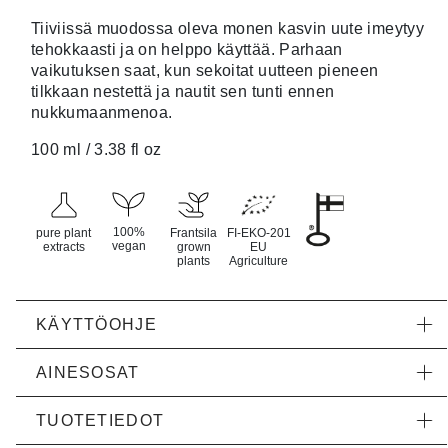
Tiiviissä muodossa oleva monen kasvin uute imeytyy
tehokkaasti ja on helppo käyttää. Parhaan
vaikutuksen saat, kun sekoitat uutteen pieneen
tilkkaan nestettä ja nautit sen tunti ennen
nukkumaanmenoa.
100 ml / 3.38 fl oz
100%
pure plant
Frantsila
FI-EKO-201
vegan
extracts
grown
EU
plants
Agriculture
KÄYTTÖOHJE
AINESOSAT
TUOTETIEDOT