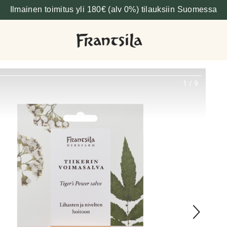
Ilmainen toimitus yli 180€ (alv 0%) tilauksiin Suomessa
1
/
9