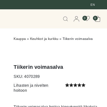
EN
When autocomplete resul
0
0
Kauppa
»
Keuhkot ja kurkku
»
Tiikerin voimasalva
Tiikerin voimasalva
SKU: 4070289
Lihasten ja nivelten
hoitoon
Arvio
1
5.00
5:stä
perustuen
Tiikerin voimasalva hoitaa kipeytyneitä lihaksia