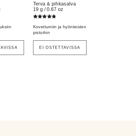
Terva & pihkasalva
z
19 g / 0.67 oz
Arvostelu
uksiin
Kovettumiin ja hyönteisten
tuotteesta:
/ 5
4.75
pistoihin
TAVISSA
EI OSTETTAVISSA