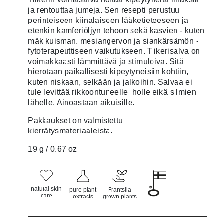
asiakkaan
ja rentouttaa jumeja. Sen resepti perustuu
arvotukseen.
perinteiseen kiinalaiseen lääketieteeseen ja
etenkin kamferiöljyn tehoon sekä kasvien - kuten
mäkikuisman, mesiangervon ja siankärsämön -
fytoterapeuttiseen vaikutukseen. Tiikerisalva on
voimakkaasti lämmittävä ja stimuloiva. Sitä
hierotaan paikallisesti kipeytyneisiin kohtiin,
kuten niskaan, selkään ja jalkoihin. Salvaa ei
tule levittää rikkoontuneelle iholle eikä silmien
lähelle. Ainoastaan aikuisille.
Pakkaukset on valmistettu
kierrätysmateriaaleista.
19 g / 0.67 oz
natural skin
pure plant
Frantsila
care
extracts
grown plants