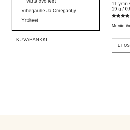
Vartalovoiteet
11 yrtin
19 g / 0
Viherjauhe Ja Omegaöljy
Yrttiteet
Arvostel
Moniin ih
tuotteest
/ 5
5.00
KUVAPANKKI
EI O