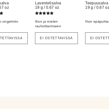
 salva
Laventelisalva
Teepuusalva
.67 oz
19 g / 0.67 oz
19 g / 0.67 o
u
Arvostelu
o-ongelmiin
Ihon ja mielen
Ihon epäpuhta
a:
tuotteesta:
/ 5
5.00
rauhoittamiseen
STETTAVISSA
EI OSTETTAVISSA
EI OSTET