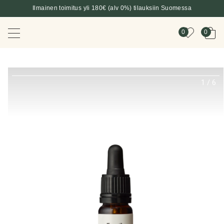
Ilmainen toimitus yli 180€ (alv 0%) tilauksiin Suomessa
0
0
1
/
6