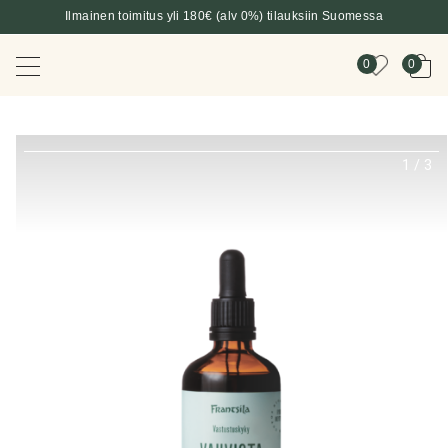
Ilmainen toimitus yli 180€ (alv 0%) tilauksiin Suomessa
0
0
1
/
3