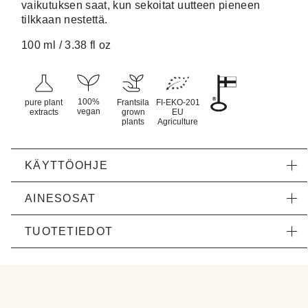
vaikutuksen saat, kun sekoitat uutteen pieneen
tilkkaan nestettä.
100 ml / 3.38 fl oz
100%
pure plant
Frantsila
FI-EKO-201
vegan
extracts
grown
EU
plants
Agriculture
KÄYTTÖOHJE
AINESOSAT
TUOTETIEDOT