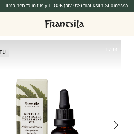
Ilmainen toimitus yli 180€ (alv 0%) tilauksiin Suomessa
1
/
18
TU