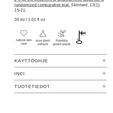
randomized comparative trial.
Skinmed
, 13(1),
15-21.
30 ml / 1.01 fl oz
natural skin
pure plant
Frantsila
care
extracts
grown plants
KÄYTTÖOHJE
INCI
TUOTETIEDOT