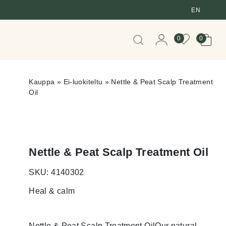
EN
When autocomplete resul
0
0
Kauppa
»
Ei-luokiteltu
»
Nettle & Peat Scalp Treatment
Oil
Nettle & Peat Scalp Treatment Oil
SKU: 4140302
Heal & calm
Nettle & Peat Scalp Treatment OilOur natural