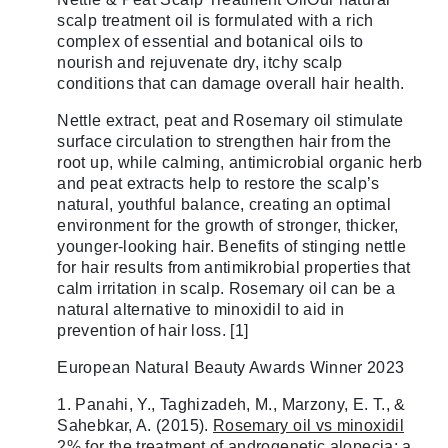
scalp treatment oil is formulated with a rich
complex of essential and botanical oils to
nourish and rejuvenate dry, itchy scalp
conditions that can damage overall hair health.
Nettle extract, peat and Rosemary oil stimulate
surface circulation to strengthen hair from the
root up, while calming, antimicrobial organic herb
and peat extracts help to restore the scalp’s
natural, youthful balance, creating an optimal
environment for the growth of stronger, thicker,
younger-looking hair. Benefits of stinging nettle
for hair results from antimikrobial properties that
calm irritation in scalp. Rosemary oil can be a
natural alternative to minoxidil to aid in
prevention of hair loss. [1]
European Natural Beauty Awards Winner 2023
1. Panahi, Y., Taghizadeh, M., Marzony, E. T., &
Sahebkar, A. (2015).
Rosemary oil vs minoxidil
2% for the treatment of androgenetic alopecia: a