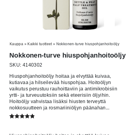
Kauppa
»
Kaikki tuotteet
»
Nokkonen-turve hiuspohjanhoitoöljy
Nokkonen-turve hiuspohjanhoitoöljy
SKU: 4140302
Hiuspohjanhoitoöljy hoitaa ja elvyttää kuivaa,
kutiavaa ja hilseilevää hiuspohjaa. Hoitoöljyn
vaikutus perustuu rauhoittaviin ja antimikrobisiin
yrtti- ja turveuutoksiin sekä eteerisiin öljyihin.
Hoitoöljy vahvistaa lisäksi hiusten terveyttä
nokkosuutteen ja rosmariiniöljyn päänahan...
Arvio
9
4.78