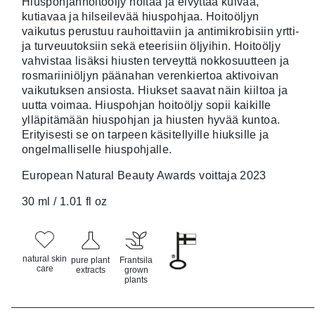
Hiuspohjanhoitoöljy hoitaa ja elvyttää kuivaa,
5:stä
kutiavaa ja hilseilevää hiuspohjaa. Hoitoöljyn
perustuen
asiakkaan
vaikutus perustuu rauhoittaviin ja antimikrobisiin yrtti-
arvotukseen.
ja turveuutoksiin sekä eteerisiin öljyihin. Hoitoöljy
vahvistaa lisäksi hiusten terveyttä nokkosuutteen ja
rosmariiniöljyn päänahan verenkiertoa aktivoivan
vaikutuksen ansiosta. Hiukset saavat näin kiiltoa ja
uutta voimaa. Hiuspohjan hoitoöljy sopii kaikille
ylläpitämään hiuspohjan ja hiusten hyvää kuntoa.
Erityisesti se on tarpeen käsitellyille hiuksille ja
ongelmalliselle hiuspohjalle.
European Natural Beauty Awards voittaja 2023
30 ml / 1.01 fl oz
natural skin
pure plant
Frantsila
care
extracts
grown
plants