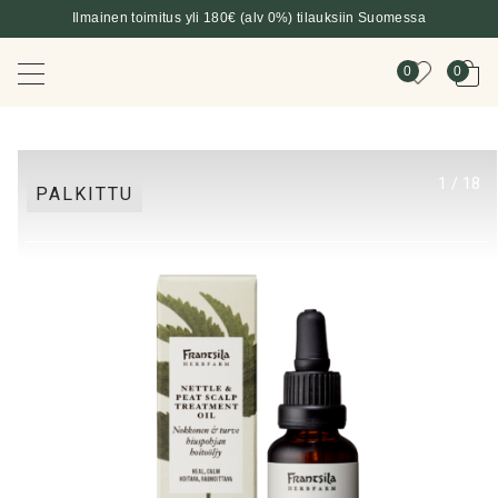
Ilmainen toimitus yli 180€ (alv 0%) tilauksiin Suomessa
0
0
1
/
18
PALKITTU